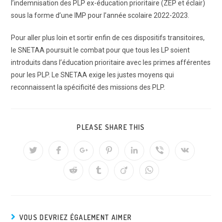
l’indemnisation des PLP ex-éducation prioritaire (ZEP et éclair)
sous la forme d’une IMP pour l’année scolaire 2022-2023.
Pour aller plus loin et sortir enfin de ces dispositifs transitoires,
le SNETAA poursuit le combat pour que tous les LP soient
introduits dans l’éducation prioritaire avec les primes afférentes
pour les PLP. Le SNETAA exige les justes moyens qui
reconnaissent la spécificité des missions des PLP.
PARTAGER
PLEASE SHARE THIS
CE
CONTENU
Ouvrir
Ouvrir
Ouvrir
Ouvrir
Ouvrir
Ouvrir
Ouvrir
dans
dans
dans
dans
dans
dans
dans
une
une
une
une
une
une
une
Ouvrir
Ouvrir
Ouvrir
Ouvrir
autre
autre
autre
autre
autre
autre
autre
dans
dans
dans
dans
fenêtre
fenêtre
fenêtre
fenêtre
fenêtre
fenêtre
fenêtre
une
une
une
une
autre
autre
autre
autre
fenêtre
fenêtre
fenêtre
fenêtre
VOUS DEVRIEZ ÉGALEMENT AIMER