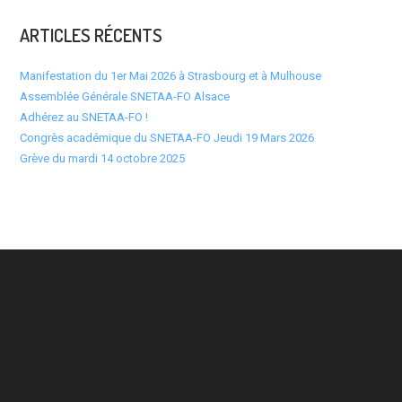
ARTICLES RÉCENTS
Manifestation du 1er Mai 2026 à Strasbourg et à Mulhouse
Assemblée Générale SNETAA-FO Alsace
Adhérez au SNETAA-FO !
Congrès académique du SNETAA-FO Jeudi 19 Mars 2026
Grève du mardi 14 octobre 2025