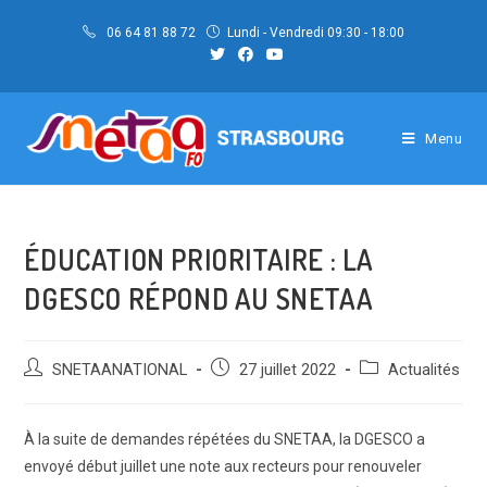
Skip
06 64 81 88 72
Lundi - Vendredi 09:30 - 18:00
to
content
Menu
ÉDUCATION PRIORITAIRE : LA
DGESCO RÉPOND AU SNETAA
Auteur/autrice
Post
Post
SNETAANATIONAL
27 juillet 2022
Actualités
de
published:
category:
la
publication :
À la suite de demandes répétées du SNETAA, la DGESCO a
envoyé début juillet une note aux recteurs pour renouveler