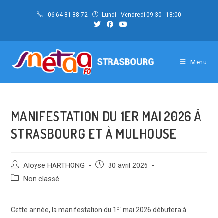
Skip
06 64 81 88 72
Lundi - Vendredi 09:30 - 18:00
to
content
Menu
MANIFESTATION DU 1ER MAI 2026 À
STRASBOURG ET À MULHOUSE
Auteur/autrice
Post
Aloyse HARTHONG
30 avril 2026
de
published:
Post
Non classé
la
category:
publication :
er
Cette année, la manifestation du 1
mai 2026 débutera à