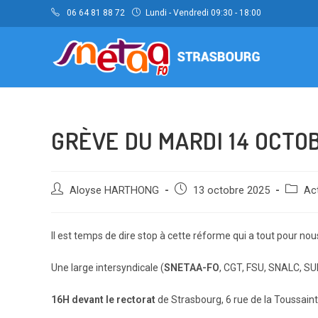
Skip
06 64 81 88 72
Lundi - Vendredi 09:30 - 18:00
to
content
GRÈVE DU MARDI 14 OCTO
Auteur/autrice
Post
Post
Aloyse HARTHONG
13 octobre 2025
Act
de
published:
categor
la
publication :
Il est temps de dire stop à cette réforme qui a tout pour n
Une large intersyndicale (
SNETAA-FO
, CGT, FSU, SNALC, SU
16H devant le rectorat
de Strasbourg, 6 rue de la Toussaint