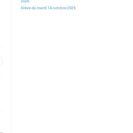
2026
Grève du mardi 14 octobre 2025
uvrir
ans
ne
utre
enêtre