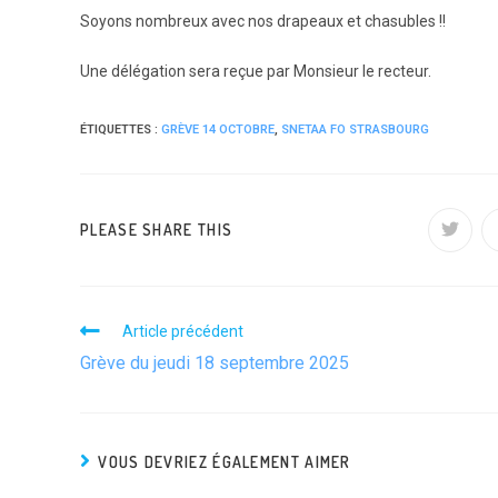
Soyons nombreux avec nos drapeaux et chasubles !!
Une délégation sera reçue par Monsieur le recteur.
ÉTIQUETTES :
GRÈVE 14 OCTOBRE
,
SNETAA FO STRASBOURG
PARTAGER
PLEASE SHARE THIS
Ouvrir
dans
une
CE
autre
fenêtr
CONTENU
READ
Article précédent
MORE
Grève du jeudi 18 septembre 2025
ARTICLES
VOUS DEVRIEZ ÉGALEMENT AIMER