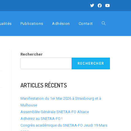
ualités
Publications
Adhésion
Contact
Rechercher
RECHERCHER
ARTICLES RÉCENTS
…
Manifestation du 1er Mai 2026 à Strasbourg et à
Mulhouse
Assemblée Générale SNETAA-FO Alsace
Adhérez au SNETAA-FO !
Congrès académique du SNETAA-FO Jeudi 19 Mars