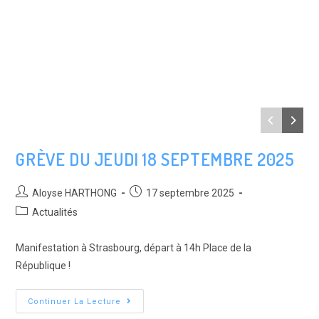
GRÈVE DU JEUDI 18 SEPTEMBRE 2025
Auteur/autrice
Post
Aloyse HARTHONG
17 septembre 2025
de
published:
Post
Actualités
la
category:
publication :
Manifestation à Strasbourg, départ à 14h Place de la
République !
Grève
Continuer La Lecture
Du