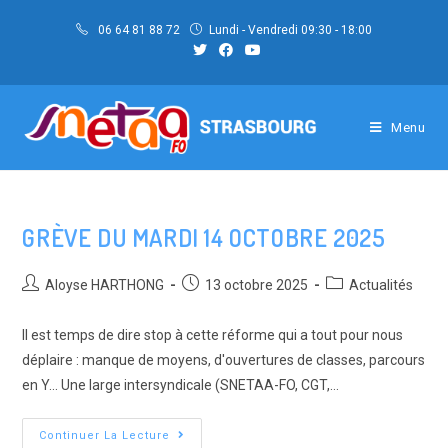
Skip
06 64 81 88 72
Lundi - Vendredi 09:30 - 18:00
to
content
Menu
GRÈVE DU MARDI 14 OCTOBRE 2025
Auteur/autrice
Post
Post
Aloyse HARTHONG
13 octobre 2025
Actualités
de
published:
category:
la
Il est temps de dire stop à cette réforme qui a tout pour nous
publication :
déplaire : manque de moyens, d'ouvertures de classes, parcours
en Y... Une large intersyndicale (SNETAA-FO, CGT,…
Grève
Continuer La Lecture