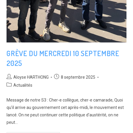
GRÈVE DU MERCREDI 10 SEPTEMBRE
2025
Auteur/autrice
Post
Aloyse HARTHONG
8 septembre 2025
de
published:
Post
Actualités
la
category:
publication :
Message de notre S3 : Cher-e collègue, cher-e camarade, Quoi
qu'il arrive au gouvernement cet après-midi, le mouvement est
lancé. On ne peut continuer cette politique d'austérité, on ne
peut…