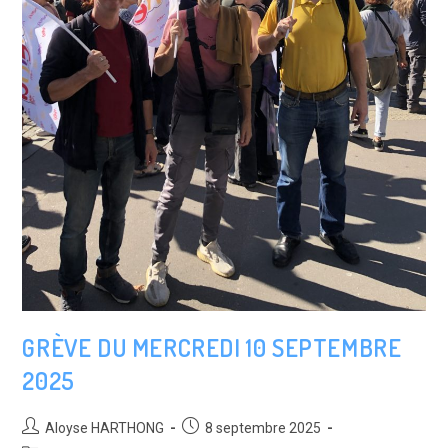
GRÈVE DU MERCREDI 10 SEPTEMBRE
2025
Auteur/autrice
Post
Aloyse HARTHONG
8 septembre 2025
de
published: