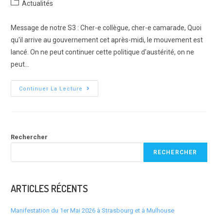
Post
Actualités
la
category:
publication :
Message de notre S3 : Cher-e collègue, cher-e camarade, Quoi
qu'il arrive au gouvernement cet après-midi, le mouvement est
lancé. On ne peut continuer cette politique d'austérité, on ne
peut…
Grève
Continuer La Lecture
Du
Mercredi
10
Septembre
2025
Rechercher
RECHERCHER
ARTICLES RÉCENTS
Manifestation du 1er Mai 2026 à Strasbourg et à Mulhouse